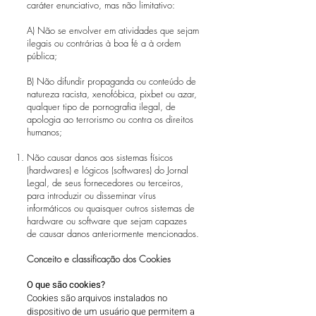
caráter enunciativo, mas não limitativo:
A) Não se envolver em atividades que sejam
ilegais ou contrárias à boa fé a à ordem
pública;
B) Não difundir propaganda ou conteúdo de
natureza racista, xenofóbica, pixbet ou azar,
qualquer tipo de pornografia ilegal, de
apologia ao terrorismo ou contra os direitos
humanos;
Não causar danos aos sistemas físicos
(hardwares) e lógicos (softwares) do Jornal
Legal, de seus fornecedores ou terceiros,
para introduzir ou disseminar vírus
informáticos ou quaisquer outros sistemas de
hardware ou software que sejam capazes
de causar danos anteriormente mencionados.
Conceito e classificação dos Cookies
O que são cookies?
Cookies são arquivos instalados no
dispositivo de um usuário que permitem a