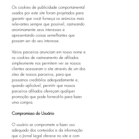
Os cookies de publicidade comportamental
usados ​​por este site foram projetados para
garantir que você forneça os anúncios mais
relevantes sempre que possível, rastreando
anonimamente seus interesses e
apresentando coisas semelhantes que
possam ser do seu interesse.
Vários parceiros anunciam em nosso nome e
os cookies de rastreamento de afiliados
simplesmente nos permitem ver se nossos
clientes acessaram o site através de um dos
sites de nossos parceiros, para que
possamos creditá-los adequadamente e,
quando aplicável, permitir que nossos
parceiros afiliados ofereçam qualquer
promoção que pode fornecê-lo para fazer
uma compra.
Compromisso do Usuário
O usuário se compromete a fazer uso
adequado dos conteúdos e da informação
que o Jornal Legal oferece no site e com