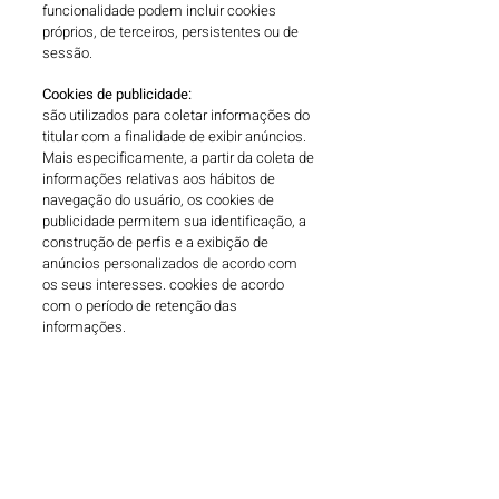
funcionalidade podem incluir cookies
próprios, de terceiros, persistentes ou de
sessão.
Cookies de publicidade:
são utilizados para coletar informações do
titular com a finalidade de exibir anúncios.
Mais especificamente, a partir da coleta de
informações relativas aos hábitos de
navegação do usuário, os cookies de
publicidade permitem sua identificação, a
construção de perfis e a exibição de
anúncios personalizados de acordo com
os seus interesses. cookies de acordo
com o período de retenção das
informações.
Cookies de sessão ou temporários:
são projetados para coletar e armazenar
informações enquanto os titulares
acessam um site. Costumam ser
descartados após o encerramento da
sessão, isto é, após o usuário fechar o
navegador. São utilizados regularmente