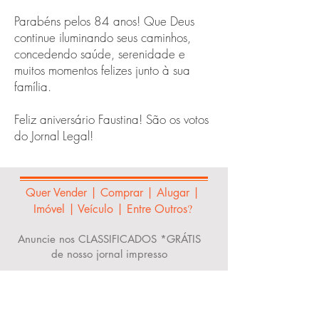
Parabéns pelos 84 anos! Que Deus
continue iluminando seus caminhos,
concedendo saúde, serenidade e
muitos momentos felizes junto à sua
família.
Feliz aniversário Faustina! São os votos
do Jornal Legal!
Quer Vender | Comprar | Alugar |
?
Imóvel | Veículo | Entre Outros
Anuncie nos CLASSIFICADOS *GRÁTIS
de nosso jornal impresso
Clique aqui!
*Grátis apenas para particular e com limite
de toques - Consulte-nos!