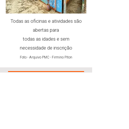
Todas as oficinas e atividades são
abertas para
todas as idades e sem
necessidade de inscrição
Foto - Arquivo PMC - Firmino Piton
Quer Vender | Comprar | Alugar |
?
Imóvel | Veículo | Entre Outros
Anuncie nos CLASSIFICADOS *GRÁTIS
de nosso jornal impresso
Clique aqui!
*Grátis apenas para particular e com limite
de toques - Consulte-nos!