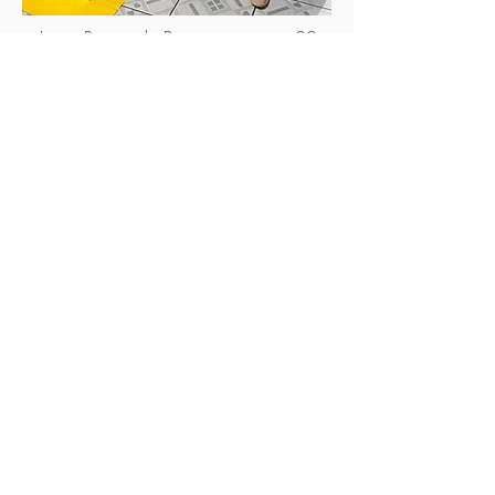
Laura Raimunda Pinto, nasceu em 02
de março de
1915 - 111
anos de luta
e dedicação aos filhos
Quer Vender | Comprar | Alugar |
?
Imóvel | Veículo | Entre Outros
Anuncie nos CLASSIFICADOS *GRÁTIS
de nosso jornal impresso
Clique aqui!
*Grátis apenas para particular e com limite
de toques - Consulte-nos!