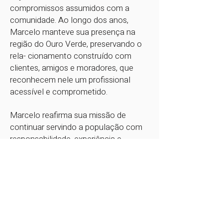
compromissos assumidos com a
comunidade. Ao longo dos anos,
Marcelo manteve sua presença na
região do Ouro Verde, preservando o
rela- cionamento construído com
clientes, amigos e moradores, que
reconhecem nele um profissional
acessível e comprometido.
Marcelo reafirma sua missão de
continuar servindo a população com
responsabilidade, experiência e
dedicação, fortalecendo ainda mais
os laços de confiança construídos ao
longo de mais de 30 anos de história.
‘‘Estamos na Avenida Ruy Rodrigues,
3871, dentro do Posto Ipiranga, em
frente ao Shopping Spazio, whatsapp