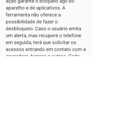
ação garante o bloqueio ágil do
aparelho e de aplicativos. A
ferramenta não oferece a
possibilidade de fazer o
desbloqueio. Caso o usuário emita
um alerta, mas recupere o telefone
em seguida, terá que solicitar os
acessos entrando em contato com a
operadora, bancos e outros. Cada
empresa segue um rito diferente
para a recuperação dos aparelhos e
das contas em aplicativos, descrito
nos termos de uso.
Quer Vender | Comprar | Alugar |
?
Imóvel | Veículo | Entre Outros
Anuncie nos CLASSIFICADOS *GRÁTIS